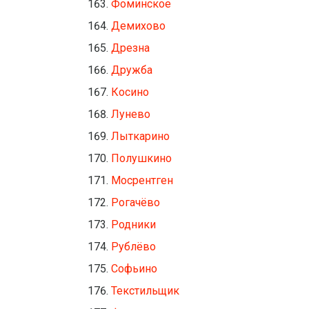
Фоминское
Демихово
Дрезна
Дружба
Косино
Лунево
Лыткарино
Полушкино
Мосрентген
Рогачёво
Родники
Рублёво
Софьино
Текстильщик