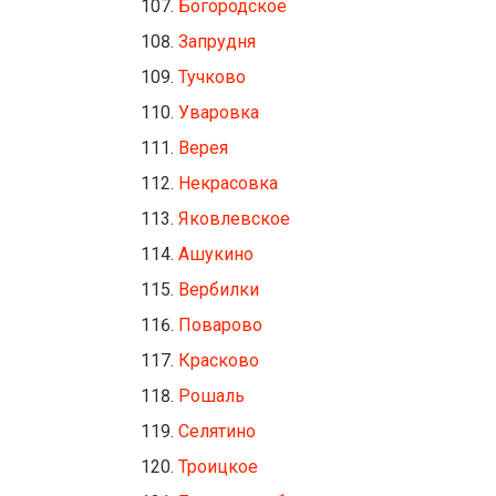
Богородское
Запрудня
Тучково
Уваровка
Верея
Некрасовка
Яковлевское
Ашукино
Вербилки
Поварово
Красково
Рошаль
Селятино
Троицкое