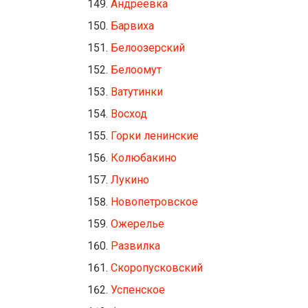
Андреевка
Барвиха
Белоозерский
Белоомут
Ватутинки
Восход
Горки ленинские
Колюбакино
Лукино
Новопетровское
Ожерелье
Развилка
Скоропусковский
Успенское