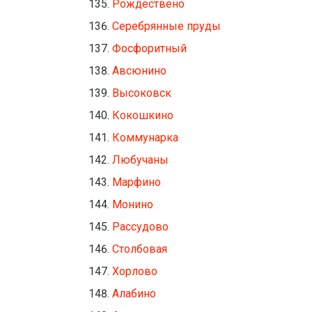
Рождествено
Серебрянные пруды
Фосфоритный
Авсюнино
Высоковск
Кокошкино
Коммунарка
Любучаны
Марфино
Монино
Рассудово
Столбовая
Хорлово
Алабино