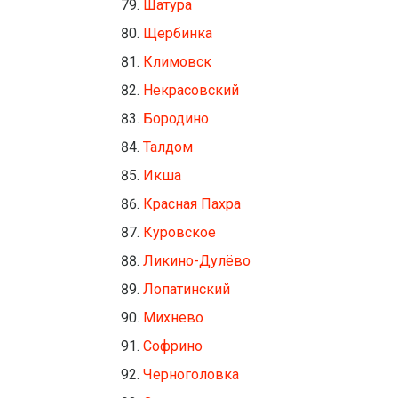
Шатура
Щербинка
Климовск
Некрасовский
Бородино
Талдом
Икша
Красная Пахра
Куровское
Ликино-Дулёво
Лопатинский
Михнево
Софрино
Черноголовка