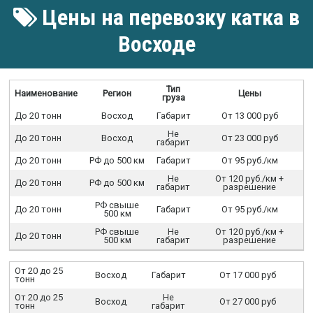
Цены на перевозку катка в
Восходе
Тип
Наименование
Регион
Цены
груза
До 20 тонн
Восход
Габарит
От 13 000 руб
Не
До 20 тонн
Восход
От 23 000 руб
габарит
До 20 тонн
РФ до 500 км
Габарит
От 95 руб./км
Не
От 120 руб./км +
До 20 тонн
РФ до 500 км
габарит
разрешение
РФ свыше
До 20 тонн
Габарит
От 95 руб./км
500 км
РФ свыше
Не
От 120 руб./км +
До 20 тонн
500 км
габарит
разрешение
От 20 до 25
Восход
Габарит
От 17 000 руб
тонн
От 20 до 25
Не
Восход
От 27 000 руб
тонн
габарит