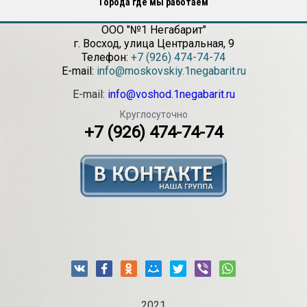
Города где мы работаем
ООО "№1 Негабарит"
г.
Восход
,
улица Центральная, 9
Телефон:
+7 (926) 474-74-74
E-mail:
info@moskovskiy.1negabarit.ru
E-mail:
info@voshod.1negabarit.ru
Круглосуточно
+7 (926) 474-74-74
2021