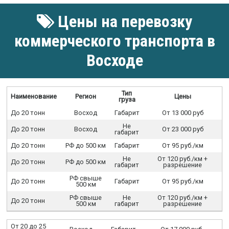
Цены на перевозку
коммерческого транспорта в
Восходе
Тип
Наименование
Регион
Цены
груза
До 20 тонн
Восход
Габарит
От 13 000 руб
Не
До 20 тонн
Восход
От 23 000 руб
габарит
До 20 тонн
РФ до 500 км
Габарит
От 95 руб./км
Не
От 120 руб./км +
До 20 тонн
РФ до 500 км
габарит
разрешение
РФ свыше
До 20 тонн
Габарит
От 95 руб./км
500 км
РФ свыше
Не
От 120 руб./км +
До 20 тонн
500 км
габарит
разрешение
От 20 до 25